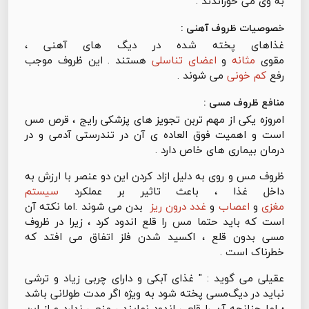
به وی می خوراندند .
خصوصیات ظروف آهنی :
غذاهای پخته شده در دیگ های آهنی ،
مقوی
مثانه
و
اعضای تناسلی
هستند . این ظروف موجب
رفع
کم خونی
می شوند .
منافع ظروف مسی :
امروزه یکی از مهم تربن تجویز های پزشکی رایج ، قرص مس
است و اهمیت فوق العاده ی آن در تندرستی آدمی و در
درمان بیماری های خاص دارد .
ظروف مس و روی به دلیل ازاد کردن این دو عنصر با ارزش به
داخل غذا ، باعث تاثیر بر عملکرد
سیستم
مغزی
و
اعصاب
و
غدد درون ریز
بدن می شوند .اما نکته آن
است که باید حتما مس را قلع اندود کرد ، زیرا در ظروف
مسی بدون قلع ، اکسید شدن فلز اتفاق می افتد که
خطرناک است .
عقیلی می گوید : " غذای آبکی و دارای چربی زیاد و ترشی
نباید در دیگ‌مسی پخته شود به ویژه اگر مدت طولانی باشد
؛ اما چنانچه آن را قلعی اندود نمایند ، منعی ندارد و از این