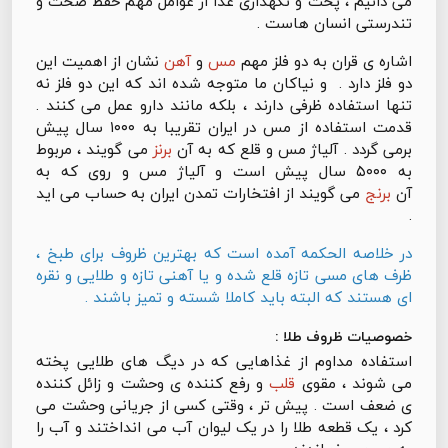
می دانیم ، پخت و نگهداری غذا از عوامل مهم حفظ صحت و
تندرستی انسان هاست .
اشاره ی قران به دو فلز مهم
مس
و
آهن
نشان از اهمیت این
دو فلز دارد . و نیاکان ما متوجه شده اند که این دو فلز نه
تنها استفاده ظرفی دارند ، بلکه مانند دارو عمل می کنند .
قدمت استفاده از مس در ایران تقریبا به ۱۰۰۰ سال پیش
برمی گردد . آلیاژ مس و قلع که به آن
برنز
می گویند ، مربوط
به ۵۰۰۰ سال پیش است و آلیاژ مس و روی که به
آن
برنج
می گویند از افتخارات تمدن ایران به حساب می اید
.
در خلاصه الحکمه آمده است که بهترین ظروف برای طبخ ،
ظرف های مسی تازه قلع شده و یا آهنی تازه و طلایی و نقره
ای هستند که البته باید کاملا شسته و تمیز باشند .
خصوصیات ظروف طلا :
استفاده مداوم از غذاهایی که در دیگ های طلایی پخته
می شوند ، مقوی
قلب
و رفع کننده ی وحشت و زائل کننده
ی ضعف است . پیش تر ، وقتی کسی از جریانی وحشت می
کرد ، یک قطعه طلا را در یک لیوان آب می انداختند و آب را