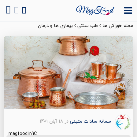
مجله خوراکی ها
طب سنتی
بیماری ها و درمان
سمانه سادات متینی
در 18 آبان 1401
magfood.ir/1C