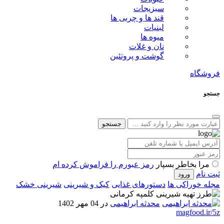
سبزیجات
قند ها و چربی ها
لبنیات
میوه ها
نان و غلات
گوشت و پروتئین
فروشگاه
جستجو
جستجو
مرا بخاطر بسپار
رمز عبورم را فراموش کرده ام
ثبت نام
مجله خوراکی ها
دستورهای غذایی
کیک و شیرینی
شیرینی خشک
محدثه ابراهیمی
در 04 مهر 1402
magfood.ir/5z