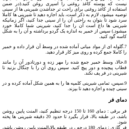
نیست که پوسته کاغذ روغنی را اسپری روغن کنید.(در ضمن
استفاده از کاغذ روغنی برای راحت تر جداشدن شیرینی ها از سینی
توصیه میشود، لازم به ذکر است، باید اجازه دهید تا شیرینی ها کاملا
سرد شود تا بتوان به راحتی آن را از سینی جدا کنید، اگر زمانیکه
شیرینی ها داغ است آن را جدا کنید، شیرینی شما کاملا خورد
میشود.) سپس از خمیر به اندازه یک گردو برداشته و آن را به شکل
کاسه گود کنید.
7.گلوله ای از مواد میانی آماده شده در وسط آن قرار داده و خمیر
را کاملا جمع کرده و روی میز کار قرار دهید.
8.حالا، وسط خمیر جمع شده را مهر زده و دورتادور آن را مانند
قطاب پیچیده و دور پیچ کنید. سپس روی آن را با چنگال بزنید تا
شیرینی در فر پف نکند.
9.سپس، تمامی شیرینی کلمپه‌ ها را به همین شکل آماده کرده و در
سینی چیده و اجازه دهید تا بپزند.
دمای فر
فر برقی : دمای 160 تا 150 درجه تنظیم کنید، المنت پایین روشن
باشد، در طبقه بالا، قرار بگیرد تا حدود 20 دقیقه شیرینی ها پخته
شود.
فر گازی : دمای 180 درجه ، در طبقه بالا،المنت پایین روشن باشد،