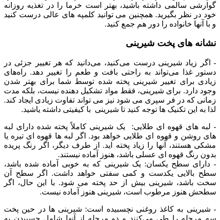
گوارشی سالمی داشته باشید، بهتر است خرما را در تغذیه روزانه
خود در نظر بگیرید. همچنین می توانید کلمپه های عالی درست کنید
و با آنها خانواده را دور هم جمع کنید.
نشانه های پخت شیرینی
- اگر زیاد شیرینی درست می‌کنید، می‌دانید که هر تغییر جزئی در
دستور غذا می‌تواند به راحتی بافت و طعم را تغییر دهد. راه‌های
زیادی برای تغییر شیرینی پخته شده توسط شما برای بهتر شدن
وجود دارد. برای شیرینی، فقط مواد تشکیل دهنده نیست، بلکه مدت
زمانی که در فر سپری می شود نیز می تواند تفاوت زیادی ایجاد کند.
لذا به این تکنیک ها توجه کنید تا شیرینی با کیفیتی داشته یاشید.
- لبه های قهوه ای طلایی: یک شیرینی کاملاً پخته شده دارای لبه
های روشن و قهوه ای طلایی خواهد بود. اگر لبه ها قهوه ای تیره یا
مشکی هستند، آنها را زیاد پخته اید. از طرف دیگر، اگر رنگ پریده
بدون رنگ قهوه ای عسلی باشد، هنوز آماده نیستند.
- دارای سطح یکسان: یک شیرینی که به خوبی آماده شده باشد،
سطح بالایی یکدست و کمی سفتی خواهد داشت. اگر سطح آن
سخت باشد، شیرینی بیش از حد پخته می شود. با این حال، اگر
سطحش هنوز مرطوب است، شیرینی هنوز آماده نیست.
- شیرینی به کاغذ روغنی نچسبیده است: شیرینی ها در حین پخت
سه مرحله را طی می‌کنند و دو مرحله از آنها شامل چسبیدن به