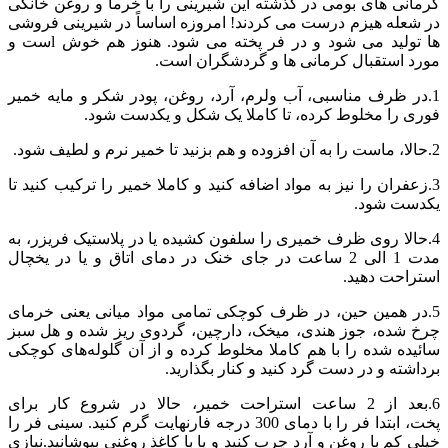
کرمانی های بومی در گذشته این شیرینی را با خرما و روغن خانگی
در شعله هیزم درست می کردند! امروزه اساساً در شیرینی فروشی
ها تولید می شود و در فر پخته می شود. هنوز هم خوش lست و
مورد استقبال کرمانی ها و گردشگران است.
1.در ظرف مناسبی، آب ولرم، آرد، روغن، پودر شکر و مایه خمیر
فوری را مخلوط کرده، تا کاملا یک شکل و یکدست شود.
2.حالا، ماست را به آن افزوده و هم بزنید تا خمیر نرم و لطیف شود.
3.زعفران را نیز به مواد اضافه کنید و کاملا خمیر را ترکیب کنید تا
یکدست شود.
4.حالا روی ظرف خمیری را سلفون کشیده یا در پلاستیک فریزر، به
مدت 1 الی 2 ساعت در جای خنک در دمای اتاق و یا در یخچال
استراحت دهید.
5.در همین حین، در ظرف کوچکی تمامی مواد میانی یعنی خرمای
چرخ شده، جوز هندی، میخک، دارچین، گردوی ریز شده و هل سبز
سائیده شده را با هم کاملا مخلوط کرده و از آن گلوله‌های کوچکی
برداشته و در دست گرد کنید و کنار بگذارید.
6.بعد از 2 ساعت استراحت خمیر، حالا در شروع کار برای
پخت، ابتدا فر را با دمای 300 درجه فارنهایت گرم کنید. سینی فر را
خیلی کم با روغن و آرد چرب کنید و یا با کاغذ روغنی بپوشانید.نیازی