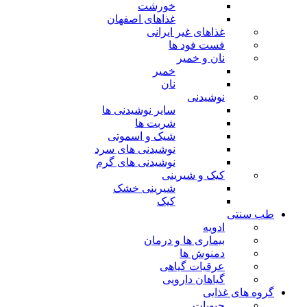
خورشت
غذاهای اصفهان
غذاهای غیر ایرانی
فست فود ها
نان و خمیر
خمیر
نان
نوشیدنی
سایر نوشیدنی ها
شربت ها
شیک و اسموتی
نوشیدنی های سرد
نوشیدنی های گرم
کیک و شیرینی
شیرینی خشک
کیک
طب سنتی
ادویه
بیماری ها و درمان
دمنوش ها
عرقیات گیاهی
گیاهان دارویی
گروه های غذایی
حبوبات