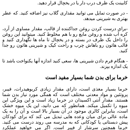
کابینت یک ظرف درب دار یا در یخچال قرار دهید.
- در صورت تمایل می توانید مقداری گلاب نیز اضافه کنید. که عطر
بهتری به شیرینی میدهد.
-برای درست کردن روغن جداکننده از قالب، مقدار مساوی از آرد،
کره آب شده و روغن مایع رو با هم مخلوط کنید. میتوانید این روغن
را داخل یک ظرف در بسته و در یخچال تا ماه ها نگهداری کنید و
قالب هاتون رو باهاش چرب و راحت کیک و شیرینی هاتون رو جدا
کنید.
- هنگام فرم دادن شیرینی ها، سعی کنید اندازه آنها یکنواخت باشد تا
یک اندازه بپزند.
خرما برای بدن شما بسیار مفید است
خرما بسیار مغذی است، دارای مقدار زیادی کربوهیدرات، فیبر،
پروتئین و مواد معدنی مختلف است که همگی مورد نیاز بدن شما
هستند. مقدار آنتی اکسیدان در خرما زیاد است و این ویژگی این
میوه را تکمیل میکند. همانطور که می دانید، این یک میوه خشک
است، بنابراین کالری موجود در آن بسیار بالا است و آن را به یک
ماده عالی برای میان وعده هایی تبدیل می کند که برای کودکان
پیش دبستانی یا کودکانی که به مدرسه می روند درست می کنید.
خرما همچنین سرشار از فیبر است. اگر می خواهید عملکرد