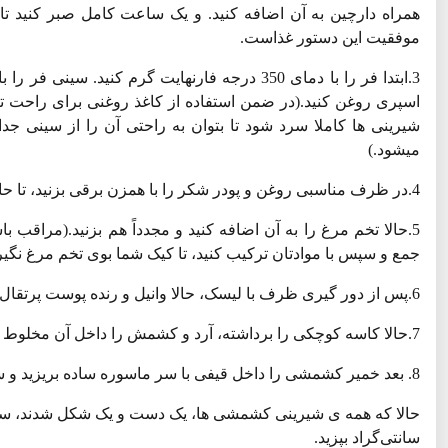
همراه دارچین به آن اضافه کنید. و یک ساعت کامل صبر کنید تا
موفقیت این دستور غذاست.
3.ابتدا فر را با دمای 350 درجه فارنهایت گرم کنی
اسپری روغن کنید.(در ضمن استفاده از کاغذ روغنی برای راحت تر 
شیرینی ها کاملا سرد شود تا بتوان به راحتی آن را از سینی جدا
میشود.)
4.در ظرف مناسبی روغن و پودر شکر را با همزن برقی بزنید، تا حالت کرمی به خود بگیرد.
5.حالا تخم مرغ را به آن اضافه کنید و مجدداً هم بزنید.(مراقب
جمع و سپس با موادتان ترکیب کنید، تا کیک شما بوی تخم مرغ نگیر
6.پس از دور گیری ظرف با لیسک، حالا وانیل و رنده پوست پرتقال را به آن افزوده و مخلوط کنید تا کاملا ترکیب شود.
7.حالا کاسه کوچکی را برداشته، آرد و کشمش را داخل آن مخلوط کرده و سپس در درون مواد بریزید.
8. بعد خمیر کشمشی را داخل قیفی با سر ماسوره ساده بریزید و سپس با فاصله از همدیگر در سینی بچینید.
سانتی‌گراد بپزید.