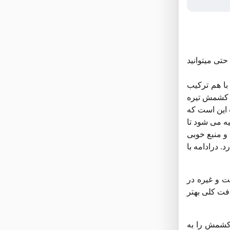
تی میتوانید
ا هم ترکیب
ز کشمش تیره
 این است که
ه می شود تا
و منبع خوبی
. درادامه با
ت و غیره در
افت کلی بهتر
 کشمش را به