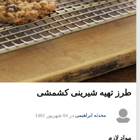
طرز تهیه شیرینی کشمشی
محدثه ابراهیمی
در 04 شهریور 1402
مواد لازم