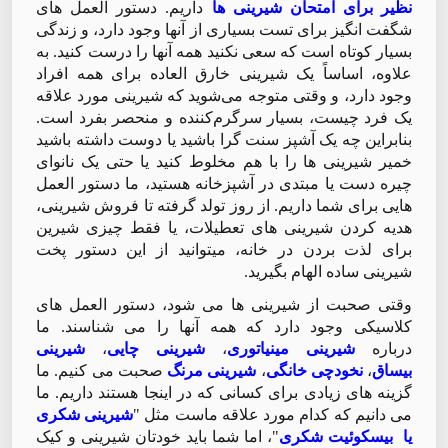
نظیر برای امتحان شیرینی ها
داریم. دستور العمل های
شگفت انگیز برای تست بسیاری از آنها وجود دارد، و زندگی
بسیار کوتاه است که سعی نکنید همه آنها را درست کنید. به
علاوه، اساساً یک شیرینی خارق العاده برای همه افراد
وجود دارد، و وقتی متوجه می‌شوید که شیرینی مورد علاقه
یک فرد چیست، بسیار سرگرم‌کننده و منحصر بفرد است.
بنابراین چه یک آشپز سنت گرا باشید یا دوست داشته باشید
خمیر شیرینی ها را با هم مخلوط کنید یا حتی یک نانوای
چیره دست یا مبتدی در آشپزخانه هستید، ما دستور العمل
هایی برای شما داریم. از روز تولد گرفته تا فروش شیرینی،
هدیه کردن شیرینی های تعطیلات، یا فقط چیزی شیرین
برای لذت بردن در خانه، میتوانید از این دستور پخت
شیرینی ساده الهام بگیرید.
وقتی صحبت از شیرینی ها می شود، دستور العمل های
کلاسیکی وجود دارد که همه آنها را می شناسند. ما
درباره
شیرینی مینیاتوری
،
شیرینی چایی
،
شیرینی
بیساق
،
نخودچی خانگی
،
شیرینی مرنگ
صحبت می کنیم. ما
گزینه های زیادی برای کسانی که در اینجا هستند داریم. ما
می دانیم که کدام مورد علاقه ماست مثل "
شیرینی شکری
یا بیسکوئیت شکری
"، اما شما باید خودتان شیرینی و کیک