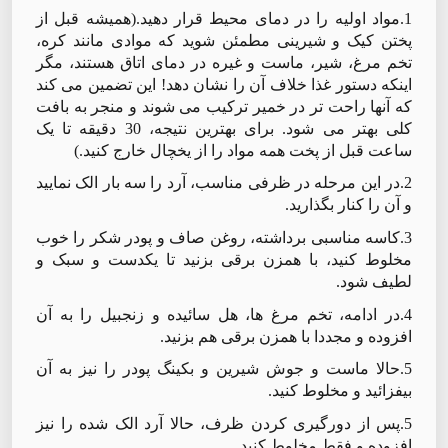
1.مواد اولیه را در دمای محیط قرار دهید.(همیشه قبل از
پختن کیک و شیرینی مطمئن شوید که موادی مانند کره،
تخم مرغ، شیر، ماست و غیره در دمای اتاق هستند، مگر
اینکه دستور غذا خلاف آن را نشان دهد! این تضمین می کند
که آنها راحت تر در خمیر ترکیب می شوند و منجر به بافت
کلی بهتر می شود. برای بهترین نتیجه، 30 دقیقه تا یک
ساعت قبل از پخت همه مواد را از یخچال خارج کنید.)
2.در این مرحله در ظرفی مناسب، آرد را سه بار الک نمایید
و آن را کنار بگذارید.
3.کاسه مناسبی برداشته، روغن صاف و پودر شکر را خوب
مخلوط کنید، با همزن برقی بزنید تا یکدست و سبک و
لطیف شود.
4.در ادامه، تخم مرغ ها، هل سائیده و زنجبیل را به آن
افزوده و مجددا با همزن برقی هم بزنید.
5.حالا ماست و جوش شیرین و بکینگ پودر را نیز به آن
بیفزائید و مخلوط کنید.
5.پس از دورگیری کردن ظرف، حالا آرد الک شده را نیز
افزوده و فقط مخلوط کنید.