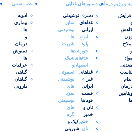
ک
یه و رژیم درمانی
دستورهای غذایی
طب سنتی
فزایش
دسر
نوشیدنی
ادویه
غذاهای
سایر
بیماری
اهش
ایرانی
نوشیدنی
ها
زن
انواع
ها
و
ملاح
پلو
شربت
درمان
/6L
خورشت
ها
دمنوش
واد
غذاهای
شیک
ها
عدنی
اصفهان
و
عرقیات
ناسب
غذاهای
اسموتی
گیاهی
ندام
غیر
نوشیدنی
گیاهان
میزان
رمان
ایرانی
های
دارویی
300 گرم
یتامین
فست
سرد
ا
فود ها
نوشیدنی
300 گرم
نان و
های
خمیر
گرم
به مقدار لازم
خمیر
کیک و
نان
شیرینی
300 گرم