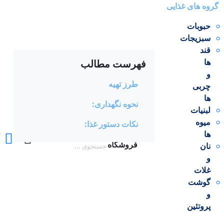
گروه های غذایی
حبوبات
سبزیجات
قند
ها
فهرست مطالب
و
magfood.ir
طرز تهیه
چربی
ها
نحوه نگهداری:
لبنیات
میوه
نکات دستور غذا:
ها
فروشگاه
نان
و
غلات
گوشت
و
پروتئین