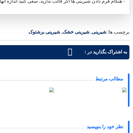
- هنگام فرم دادن شیرینی ها اگر قالب ندارید، سعی کنید اندازه آنها 
برچسب ها:
شیرینی
,
شیرینی خشک
,
شیرینی برشتوک
به اشتراک بگذارید در :
مطالب مرتبط
طرز تهیه شیرینی اسلایس مغز
طرز تهیه شیرینی مغزدار ب
بادام
خرما
19 فروردین 1403
06 دی 1402
نظر خود را بنویسید