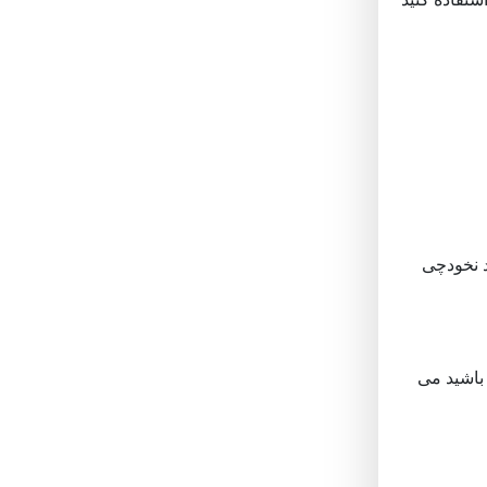
د نخودچی
ب کردم، اما اگر مایل باشید می