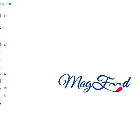
مجله خوراکی ها
دستورهای غذایی
کیک و شیرینی
شیرینی خش
تغذ
ا
و
طرز تهیه شیرینی برشتوک نخودچی
ک
و
ا
محدثه ابراهیمی
در 19 آبان 1402
و
م
م
مواد لازم
ت
ا
مواد لازم
د
آرد سه صفر (آرد شیرینی)
و
ه
آرد نخودچی
خلال پسته
روغن جامد