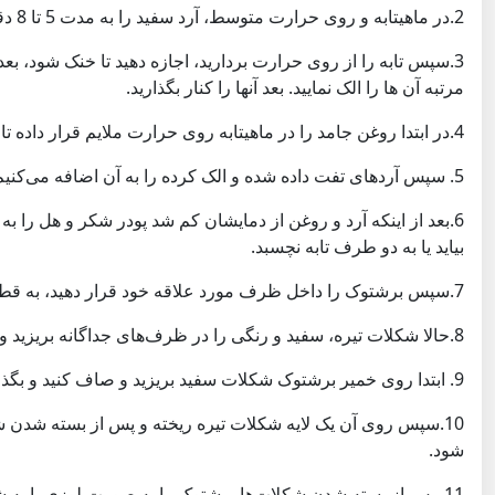
2.در ماهیتابه و روی حرارت متوسط، آرد سفید را به مدت 5 تا 8 دقیقه شروع به تفت دادن کنید تا قهوه ای طلایی شود و مدام هم بزنید.
مرتبه آن ها را الک نمایید. بعد آنها را کنار بگذارید.
4.در ابتدا روغن جامد را در ماهیتابه روی حرارت ملایم قرار داده تا روغن در آن آب شود.
5. سپس آردهای تفت داده شده و الک کرده را به آن اضافه می‌کنیم تا کمی برشته شود.
6.بعد از اینکه آرد و روغن از دمایشان کم شد پودر شکر و هل را
بیاید یا به دو طرف تابه نچسبد.
7.سپس برشتوک را داخل ظرف مورد علاقه خود قرار دهید، به قطر نیم تا یک سانتی‌متر پهن کرده و روی آن را کاملاً صاف نمایید.
8.حالا شکلات تیره، سفید و رنگی را در ظرف‌های جداگانه بریزید و به حالت بن ماری ذوب کنید.
9. ابتدا روی خمیر برشتوک شکلات سفید بریزید و صاف کنید و بگذارید در یخچال ببندد.
10.سپس روی آن یک لایه شکلات تیره ریخته و پس از بسته شدن شک
شود.
11. پس از بسته شدن شکلات‌ها برشتوک را به صورت لوزی یا به 