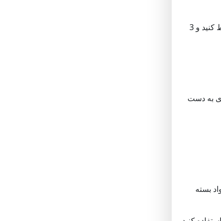
3.سپس تابه را از روی حرارت بردارید، اجازه دهید تا خنک شود، بعد در ظرف مناسبی، آرد نخود چی برشته شده و آرد گندم را با هم مخلوط کنید و 3
ری به دست
اد بسته
ستفاده کنید