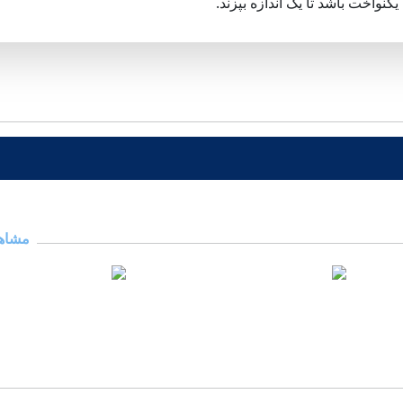
یکنواخت باشد تا یک اندازه بپزند.
مشاهد
ا
طرز تهیه شیرینی با مغز آفتاب
طرز تهیه شیرینی س
گردان
14 اردیبهشت 1403
01 دی 1402