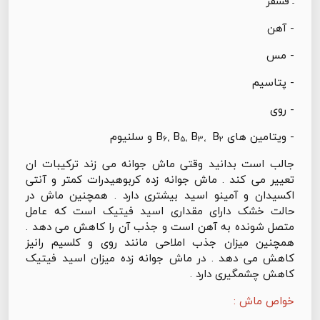
فسفر
-
- آهن
- مس
- پتاسیم
- روی
- ویتامین های B
B
B
B
و سلنیوم
6،
5،
3،
2
جالب است بدانید وقتی ماش جوانه می زند ترکیبات ان
تعییر می کند . ماش جوانه زده کربوهیدرات کمتر و آنتی
اکسیدان و آمینو اسید بیشتری دارد . همچنین ماش در
حالت خشک دارای مقداری اسید فیتیک است که عامل
متصل شونده به آهن است و جذب آن را کاهش می دهد .
همچنین میزان جذب املاحی مانند روی و کلسیم رانیز
کاهش می دهد . در ماش جوانه زده میزان اسید فیتیک
کاهش چشمگیری دارد .
خواص ماش :