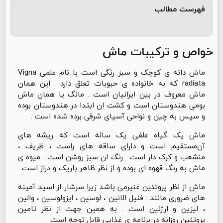
فهرست مطالب
خواص و ترکیبات ماش
ماش دانه ی کوچک و سبز رنگی است با نام علمی Vigna
radiata که به خانواده ی حبوبات تعلق دارد . این همان
ماش معروف در بین ایرانیان است . مانگ یا همان ماش
بومی هندوستان است و کشت ان ابتدا در هندوستان بوده
و سپس به چین و نواحی آسیای شرقی برده شده است .
ماش یک گیاه علفی یک ساله است که ریشه های
آن‌مستقیم است و دارای ساقه های راست ، ظریف ،
منشعب و کرک دار است . رنگ ان سبز روشن است . میوه ی
ماش به رنگ قهوه ای بوده و از نظر ظاهر باریک و دراز است .
ماش از نظر پروتئین غنیرمی باشد زیرا سرشار از اسید آمینه
های ضروری مانند : فنیل الانین ، لوسین ، ایزولوسین ، والین
، لیزین و ارژنین است . به همین جهت از نظر تامین
پروتئین روزانه در برنامه ی غذایی قابل توجه است .