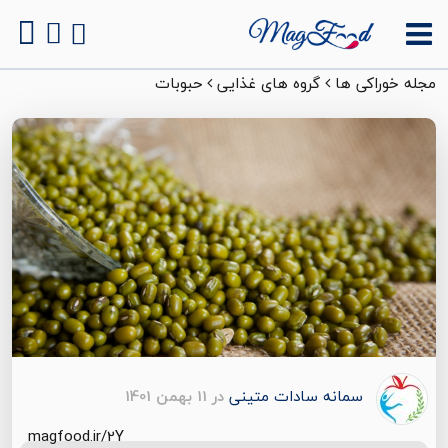
مجله خوراکی ها
گروه های غذایی
حبوبات
سمانه سادات متینی
در 11 بهمن 1401
magfood.ir/2Y