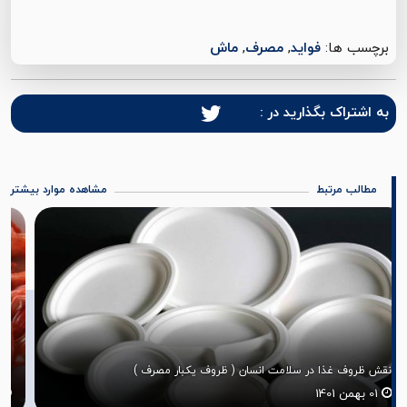
برچسب ها:
فواید
,
مصرف
,
ماش
به اشتراک بگذارید در :
مطالب مرتبط
مشاهده موارد بیشتر
خواص و فوائد میگو
29 دی 1401