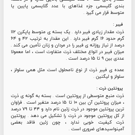
بندی گلیسمی جزء غذاهای با عدد گلایسمی پایین یا
متوسط قرار می گیرد .
فيبر :
ذرت مقدار زیادی فیبر دارد . یک بسته ی متوسط پاپکرن ۱۱۲
گرم حدود ۱۶ گرم فیبر دارد . این مقدار به ترتیب ۴۲ و ۶۴
درصد از نیاز روزانه ی فیبر را در مردان و زنان تأمین می کند .
میزان فیبر در انواع مختلف ذرت متفاوت است ، اما معمولا
عددی بین ۹ تا ۱۵ درصد است .
عمده ی فیبر ذرت از نوع نامحلول است مثل همی سلولز ،
سلولز و لیگنین .
پروتئین ذرت :
ذرت منبع متوسطی از پروتئین است . بسته به گونه ی ذرت
، میزان پروتئین آن بین ۱۰ تا ۱۵ درصد متغیر است . فراوان
ترین پروتئین موجود در ذرت زئین نام دارد و ۴۴ تا ۷۹ درصد
از کل پروتئین موجود در ذرت را تشکیل می دهد . پروتئین
ذرت کیفیت خوبی ندارد ، چون زئین فاقد بعضی
آمینواسیدهای ضروری است .