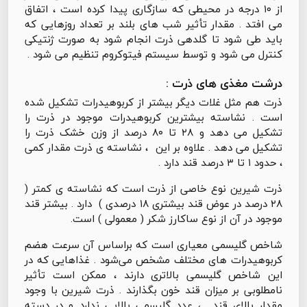
از ۱۰ درجه در محیطی که سازگاری پیدا کرده است ، اتفاق
می افتد . مقدار تأثیر شب های بلند بر تعداد روزهایی که
باید طی شود تا گلدهی ذرت انجام شود به صورت ژنتیکی
کنترل می شود و توسط سیستم فیتوکروم تنظیم می شود .
درشت مغذی های ذرت :
ذرت هم مثل غلات دیگر بیشتر از کربوهیدرات تشکیل شده
است . نشاسته بیشترین کربوهیدرات موجود در ذرت را
تشکیل می دهد و ۲۸ تا ۸۰ درصد از وزن خشک ذرت را
تشکیل می دهد . علاوه بر این ، نشاسته ی ذرت مقدار کمی
، حدود ۱ تا ۳ درصد قند دارد .
ذرت شیرین نوع خاصی از ذرت است که نشاسته ی کمتر (
۲۸ درصد در عوض قند بیشتری ۱۸ درصدی ) دارد . بیشتر قند
موجود در آن از نوع ساکارز شکر ( معمولی ) است.
شاخص گلیسمی معیاری است که براساس آن سرعت هضم
کربوهیدرات های مختلف مشخص می‌شود . غذاهایی که در
این شاخص گلیسمی بالاتری دارند ، ممکن است تأثیر
نامطلوبی بر میزان قند خون بگذارند . ذرت شیرین با وجود
مقدار بالای قند ، عدد گلیسمی بالایی ندارد و در دسته