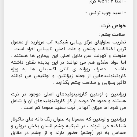
- امگا ۶ : ۰٫۵۹ گرم
- اسید چرب ترانس -
خواص ذرت :
سلامت چشم :
تخریب سلولهای مرکز بینایی شبکیه آب مروارید از معمول
ترین اختلالات چشمی و علت اصلی نابینایی افراد است .
عفونت و کهولت سن دلایل اصلی این بیماری ها هستند .
اما مواد مغذی هم می توانند در این پدیده نقش داشته
باشند . مصرف روزانه ی آنتی اکسیدان ها به ویژه
کاروتینوئیدهایی از جمله زیزانتین و لوتئیمی می توانند
تأثیر بسزایی بر سلامت چشم بگذارند .
زیزانتین و لوتئین کاروتینوئیدهای اصلی موجود در ذرت
هستند و حدود ۷۰ درصد از کل کاروتینوئیدهای آن را شامل
می شود اما میزان آنها در ذرت سفید عموما کم است .
زیزانتین و لوتئین که معمولا به عنوان رنگ دانه های ماکولار
شناخته می شوند ، در شبکیه چشم انسان بخش درونی و
حساس به نور (چشم) حضور دارند و از چشم در مقابل