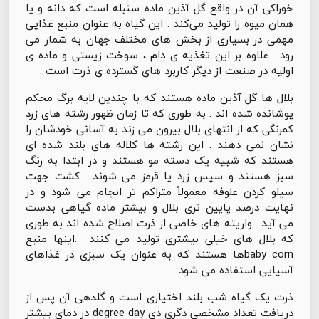
خوراکی آن در واقع گل آذین ماده سنبله است که دانه و یا
همان میوه را تولید می‌کند . این گیاه به عنوان منبع غذایی
مهمی در بسیاری از بخش های مختلف جهان به شمار می
رود . علاوه بر این تغذیه ی دام ، سوخت زیستی و ماده ی
اولیه در صنعت از دیگر کاربرد های گسترده ی ذرت است .
بلال ها گل آذین ماده هستند که با چندین لایه برگ محکم
پوشانده شده اند . به طوری که تا زمان ظهور رشته های زرد
کمرنگی که از انتهای بلال بیرون می زند به آسانی خودشان را
نشان نمی دهند . این رشته ها کلاله های بلند شده ای
هستند که شبیه یک دسته مو هستند و در ابتدا به رنگ
سبز هستند و سپس زرد یا قرمز می شوند . کشت جهت
سیلو کردن علوفه معمولاً متراکم تر انجام می شود و در
نهایت درصد پایین تری بلال و بیشتر ماده گیاهی بدست
می آید . واریته های خاصی از ذرت اصلاح شده اند به طوری
که بلال های خیلی بیشتری تولید می کنند .اینها منبع
baby cornها هستند که به عنوان یک سبزی در غذاهای
آسیایی استفاده می شود .
ذرت یک گیاه شب بلند اختیاری است و گلدهی آن پس از
دریافت تعداد مشخصی دگری دی degree day در دمای بیشتر