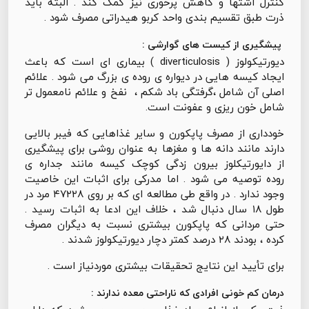
کنترل اشتها و کاهش پرخوری نیز کمک کند . البته باید
ذرت طبق تقسیم بندی واحد کربو هیدراتی مصرف شود .
پیشگیری از کیست های گوارشی :
دیورتیکولوز ( diverticulosis ) بیماری ای است که باعث
ایجاد کیسه هایی در دیواره ی روده ی بزرگ می شود . علائم
اصلی آن شامل ،گرفتگی باد شکم ، نفخ و علائم نامعمول تر
شامل خون ریزی و عفونت است.
خودداری از مصرف پاپکورن و سایر غذاهایی که فیبر بالایی
دارند مانند دانه ها و مغزها به عنوان روشی برای پیشگیری
از دایورتیکلوز بیرون زدگی کوچک کیسه مانند جداره ی
روده توصیه می شود . اما مدرکی برای اثبات این خاصیت
وجود ندارد . در واقع طی مطالعه ای که بر روی ۴۷۲۲۸ مرد در
طول ۱۸ سال دنبال شد ، خلاف این ادعا به اثبات رسید .
حتی مردانی که پاپکورن بیشتری نسبت به دیگران مصرف
کرده ، بودند ۲۸ درصد کمتر دچار دیورتیکولوز شدند .
برای تأیید این نتایج تحقیقات بیشتری موردنیاز است .
درمان کم خونی افرادی که ناراحتی معده ندارند :