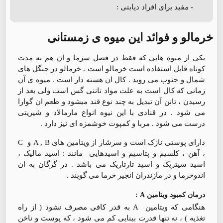
- مفید برای افراد دیابتی :
خرمالو و فوائد این میوه ی زمستانی
یکی از میوه هایی که فقط در فصل سرما و ان هم به مدت
کوتاه قابل استفاده است خرمالو است . خرمالو در جنگل های
شمال و جنوب می روید . کال ان هسته دار است . میوه ی آن
زمانی که کال است به علت مواد تاننی گس است ولی بعد از
رسیدن ، تانن آن تبدیل به چند نوع قند میشود و طعم ان گوارا
می شود . در قنادی با این نیوه انواع مارمالاد و شیریتی
درست می شود . مربا و کمپوت خوشمزه ای نیز دارد .
دارای پوستی نازک است و سرشار از ویتامین های A , B و C
، آهن ، کلسیم و پتاسیم و اسیدهایی مانند : اسید مالیک ،
اسید سیتریک و اسید تارتاریک می باشد . در گرگان به ان
اندوخرما و در مازندران انجیر خرما می گویند .
درمان کمبود ویتامین A :
هنگامی که ویتامین A به قدر کافی مصرف نشود ( از راه
تغذیه ) ، نه تنها قدرت بینایی کم می شود ، که پوست و ناخن