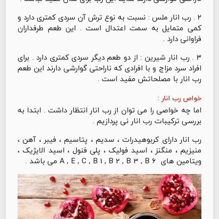
۲ . رب انار ملس : نسبت به نوع ترش آن سردی کمتری دارد و
کمی متمایل به سمت اعتدال است . این طعم طرفداران
فراوانی دارد .
۳ . رب انار شیرین : از دو طعم دیگر سردی کمتری دارد . برای
افراد سرد مزاج و با افرادی که ناراحتی گوارشی دارند این طعم
رب انار با مصلحاتش مفید است .
خواص رب انار :
اما چه خواصی را می توان از رب انار انتظار داشت . ابتدا به
بررسی ترکیبات رب انار نی پردازیم .
رب انار دارای کربوهیدرات ، سدیم ، پتاسیم ، فیبر ، آهن ،
منیزیم ، منگنز ، اسید فولیک ، پلی فنول ، اسید الایژیک ،
ویتامین های A , E , C , B 1 , B 2 , B 3 , B 6 می باشد .