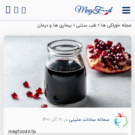
مجله خوراکی ها
طب سنتی
بیماری ها و درمان
سمانه سادات متینی
در 21 آذر 1401
magfood.ir/1p