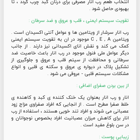
انتخاب طعم رب انار مصرفی برای درنان کبد چرب گردد ، تا
بهبودی حاصل شود .
تقویت سیستم ایمنی ، قلب و عروق و ضد سرطان :
رب انار سرشار از ویتامین ها و عوامل آنتی اکسیدان است .
ویتامین C , E , A موجود در ان به تقویت سیستم ایمنی
کمک می کند و نقش انای اکسیدانی نیز دارند . از جانب
دیگر عوامل ملی فنول موجود در رب انار باعث خاصیت ضد
سرطانی و محافظت از سیتم قلب و عروق و جلوگیری از
تشکیل پلاک در دیواره ی عروق و سکته ی قلبی و انواع
مشکلات سیستم قلبی - عروقی می شود .
از بین بردن صفرای اضافی :
انار و رب انار بعنوان یک خنک کننده ی کبد و کاهنده ی
خلط صفرا مطرح است . از انجایی که افراد صفراوی مزاج زود
عصبانی می شوند و افراد تند خویی هستند ، استفاده از رب
انار برای کاهش میزان عصبانیت افراد بخصوص نوجوانان و
در سن بلوغ مفید است .
زیبایی پوست :