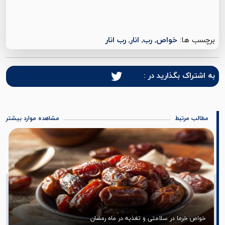
برچسب ها:
خواص
,
رب
,
انار
,
رب انار
به اشتراک بگذارید در :
مطالب مرتبط
مشاهده موارد بیشتر
خرما در سلامتی و تغذیه در ماه رمضان
طرز تهیه ش