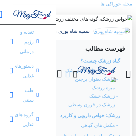
مجله خوراکی ها
سمیه شاه پوری
در 28 آذر 1402
تغذیه و
magfood.ir/6U
رژیم
فهرست مطالب
درمانی
گیاه زرشک چیست؟
دستورهای
- گونه ها و خاستگاه زرشک
غذایی
- زرشک بعنوان پرچین
- میوه زرشک
طب
- زرشک خشک
سنتی
- زرشک در قرون وسطی
گروه های
زرشک: خواص دارویی و کاربرد
غذایی
- مکمل های گیاهی