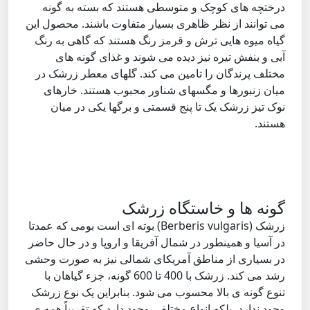
درختچه های کوچک و متوسطی هستند که بسته به گونه
می توانند از نظر ظاهری بسیار متفاوت باشند. محصول این
گیاه میوه هایی ترش و قرمز رنگ هستند که گاهی به رنگ
آبی و بنفش تیره نیز دیده می شوند و غذای گونه های
مختلف پرندگان را تامین می کند. گلهای معطر زرشک در
میان زنبورها و مگسهای شناور محبوب هستند. خارهای
نوک تیز زرشک یک تا پنج قسمتی و برگها یکی در میان
هستند.
گونه ها و خاستگاه زرشک
زرشک (Berberis vulgaris) بوته ای است بومی که عمدتا
در آسیا و همینطور در شمال آفریقا و اروپا و در حال حاضر
در بسیاری از مناطق آمریکای شمالی نیز به صورت وحشی
رشد می کند. زرشک با 400 تا 600 گونه، جزء گیاهان با
تنوع گونه ی بالا محسوب می شود. بنابراین یک نوع زرشک
وجود ندارد، بلکه انواع مختلفی وجود دارد که تقریباً همه ی