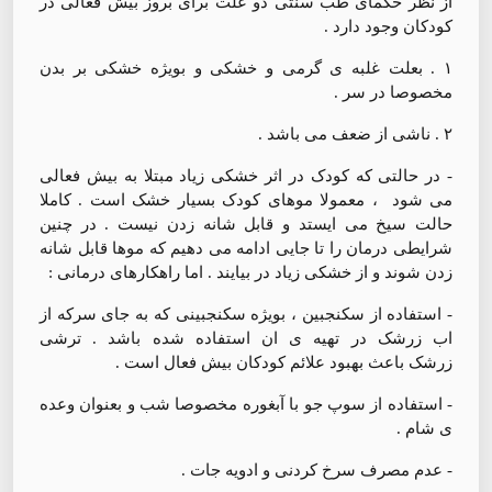
از نظر حکمای طب سنتی دو علت برای بروز بیش فعالی در
کودکان وجود دارد .
۱ . بعلت غلبه ی گرمی و خشکی و بویژه خشکی بر بدن
مخصوصا در سر .
۲ . ناشی از ضعف می باشد .
- در حالتی که کودک در اثر خشکی زیاد مبتلا به بیش فعالی
می شود ، معمولا موهای کودک بسیار خشک است . کاملا
حالت سیخ می ایستد و قابل شانه زدن نیست . در چنین
شرایطی درمان را تا جایی ادامه می دهیم که موها قابل شانه
زدن شوند و از خشکی زیاد در بیایند . اما راهکارهای درمانی :
- استفاده از سکنجبین ، بویژه سکنجبینی که به جای سرکه از
اب زرشک در تهیه ی ان استفاده شده باشد . ترشی
زرشک باعث بهبود علائم کودکان بیش فعال است .
- استفاده از سوپ‌ جو با آبغوره مخصوصا شب و بعنوان وعده
ی شام .
- عدم مصرف سرخ کردنی و ادویه جات .