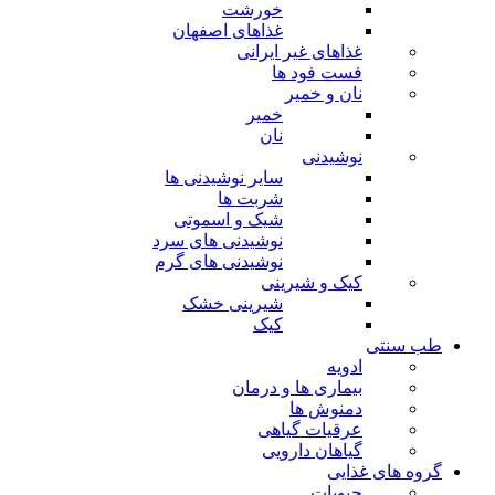
خورشت
غذاهای اصفهان
غذاهای غیر ایرانی
فست فود ها
نان و خمیر
خمیر
نان
نوشیدنی
سایر نوشیدنی ها
شربت ها
شیک و اسموتی
نوشیدنی های سرد
نوشیدنی های گرم
کیک و شیرینی
شیرینی خشک
کیک
طب سنتی
ادویه
بیماری ها و درمان
دمنوش ها
عرقیات گیاهی
گیاهان دارویی
گروه های غذایی
حبوبات