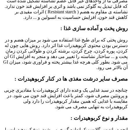
مصرفی ما از واحدهای غیر قابل عضم تشاسته تشکیل شده است
که قابل تبدیل به گلوکز نمی باشد و اثری بر افزایش قند خون ندارد.
نشاسته ی مقاوم به هضم ( Resistant starch ) اثرات مفیدی بر
کاهش قند خون، افزایش حساسیت به انسولین و ... دارد.
روش پخت و آماده سازی غذا :
روش پختی که برای طبخ غذا استفاده می شود بر میزان هضم و در
دسترس بودن محتوی کربوهیدرات غذا اثر دارد. روش هایی چون له
کردن، پوره کردن،‌ چرخ کردن، برشته کردن و طولانی کردن زمان
پخت و ... ساختار نشاسته را تغییر می دهد و منجر به افزایش GI آن
می شود. بطور کلی هرچه غذا بیشتر پخته و فراوری شود، میزان GI
آن بالاتر می رود.
مصرف سایر درشت مغذی ها در کنار کربوهیدرات :
چنانچه در سبد غذایی یک وعده دارای کربوهیدرات با مقادیری چربی
و پروتئین مصرف شود، کمتر باعث افزایش قند خون می شود. در
مقایسه با غذایی که همین مقدار کربوهیدرات را دارد ولی
کربوهیدرات به تنهایی مصرف می شود.
مقدار و نوع کربوهیدرات :
انچه در اندیس گلایسمیک اندازه گیری می شود، نوع کربوهیدرات را