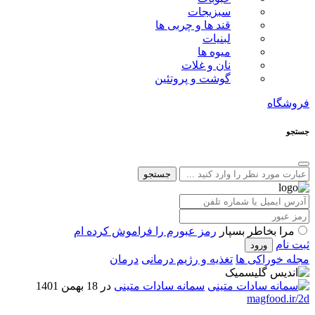
سبزیجات
قند ها و چربی ها
لبنیات
میوه ها
نان و غلات
گوشت و پروتئین
فروشگاه
جستجو
جستجو
مرا بخاطر بسپار
رمز عبورم را فراموش کرده ام
ثبت نام
مجله خوراکی ها
تغذیه و رژیم درمانی
درمان
سمانه سادات متینی
در 18 بهمن 1401
magfood.ir/2d