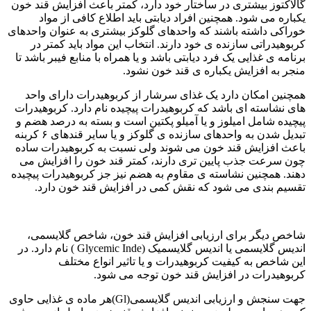
گالاکتوز بیشتری در ساختار خود دارد، کمتر باعث افزایش قند خون
یکباره می شود. همچنین افراد دیابتی باید اطلاع کافی از مواد
خوراکی داشته باشند که واحدهای گلوکز بیشتری به عنوان واحدهای
کربوهیدراتی سازنده ی خود دارند. انتخاب این مواد باید کمتر در
برنامه ی غذایی یک فرد دیابتی باشد و یا همراه با منابع فیبر باشد تا
منجر به افزایش یکباره ی قند خون نشود.
همچنین امکان دارد یک غذای سرشار از کربوهیدرات دارای واحد
های نشاسته ای باشد که کربوهیدرات پیچیده نام دارد. کربوهیدرات
پیچیده شامل امیلوز و یا آمیلو پکتین است و بسته به درصد هضم و
تبدیل شدن به واحدهای سازنده ی گلوکز و یا سایر قندهای ۶ کربنه
باعث افزایش قند خون می شوند ولی نسبت به کربوهیدرات ساده
چون سرعت جذب پایین تری دارند، کمتر قند خون را افزایش می
دهند. همچنین نشاسته ی مقاوم به هضم نیز جز کربوهیدرات پیچیده
تقسیم بندی می شود که نقش کمی در افزایش قند خون دارد.
شاخص دیگر برای ارزیابی افزایش قند خون، شاخص گلایسمی،
اندیس گلایسمی یا اندیس گلایسمیک (Glycemic Inde ) نام دارد. در
این شاخص به کیفیت کربوهیدرات و یا تاثیر انواع مختلف
کربوهیدرات در افزایش قند خون توجه می شود.
جهت سنجش و ارزیابی اندیس گلایسمی(Gl)هر ماده ی غذایی حاوی