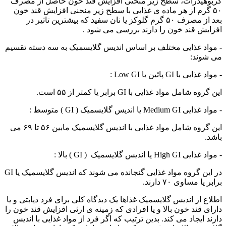
کربوهیدرات، سطح زیر منحنی افزایش قند خون حاصل از مصرف
۵۰ گرم از هر ماده ی غذایی با سطح زیر منحنی افزایش قند خون
بعد از مصرف ۵۰ گرم گلوکز یا نان سفید که بیشترین تاثیر در
افزایش قند خون را دارند بررسی می شود .
- مواد غذایی مختلف بر اساس اندیس گلایسمیک به سه دسته تقسیم
می شوند:
- مواد غذایی با GI پائین یا Low GI :
این گروه شامل مواد غذایی با GI برابر یا کمتر از ۵۵ است.
- مواد غذایی Medium GI یا اندیس گلایسمیک ( GI ) متوسط :
این گروه شامل مواد غذایی با اندیس گلایسمیک مابین ۵۶ تا ۶۹ می
باشد.
- مواد غذایی High GI یا اندیس گلایسمیک ( GI ) بالا :
در این گروه مواد غذایی گنجانده می شوند که اندیس گلایسمیک یا GI
برابر یا مساوی ۷۰ دارند.
اطلاع از اندیس گلایسمیک غذاها یک دیدگاه کلی برای فرد دیابتی و یا
دارای قند خون بالا و یا افرادی که زمینه ی ارثی افزایش قند خون را
دارند ایجاد می کند. بدین ترتیب که اگر فرد از مواد غذایی با اندیس