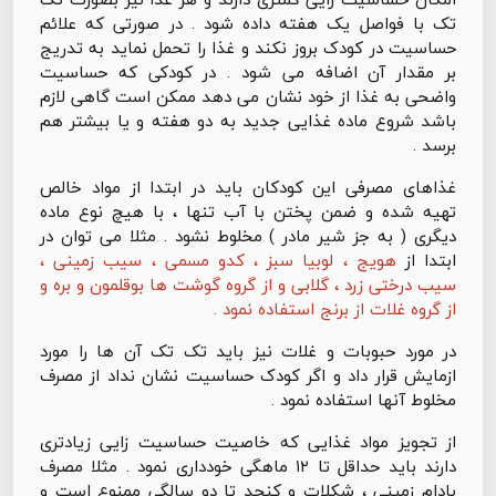
تک با فواصل یک هفته داده شود . در صورتی که علائم
حساسیت در کودک بروز نکند و غذا را تحمل نماید به تدریج
بر مقدار آن اضافه می شود . در کودکی که حساسیت
واضحی به غذا از خود نشان می دهد ممکن است گاهی لازم
باشد شروع ماده غذایی جدید به دو هفته و یا بیشتر هم
برسد .
غذاهای مصرفی این کودکان باید در ابتدا از مواد خالص
تهیه شده و ضمن پختن با آب تنها ، با هیچ نوع ماده
دیگری ( به جز شیر مادر ) مخلوط نشود . مثلا می توان در
ابتدا از
هویج ، لوبیا سبز ، کدو مسمی ، سیب زمینی ،
سیب درختی زرد ، گلابی و از گروه گوشت ها بوقلمون و بره و
از گروه غلات از برنج استفاده نمود .
در مورد حبوبات و غلات نیز باید تک تک آن ها را مورد
ازمایش قرار داد و اگر کودک حساسیت نشان نداد از مصرف
مخلوط آنها استفاده نمود .
از تجویز مواد غذایی که خاصیت حساسیت زایی زیادتری
دارند باید حداقل تا ۱۲ ماهگی خودداری نمود . مثلا مصرف
بادام زمینی ، شکلات و کنجد تا دو سالگی ممنوع است و