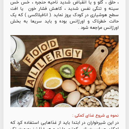
، حلق ، گلو و یا انقباض شدید ناحیه حنجره ، خس خس
سینه و تنگی نفس شدید ، کاهش فشار خون یا افت
سطح هوشیاری در کودک بروز نماید .( انافیلاکسی ) که یک
حالت خطرناک و اورژانس بوده و باید سریعا به بخش
اورژانس مراجعه شود .
نحوه ی شروع غذای کمکی :
در این شیرخواران در ابتدا باید از غذاهایی استفاده کرد که
امکان حساسیت زایی کمتری دارند و هر غذا نیز بصورت تک