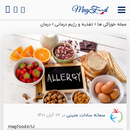
مجله خوراکی ها
تغذیه و رژیم درمانی
درمان
سمانه سادات متینی
در 22 آبان 1401
magfood.ir/1J