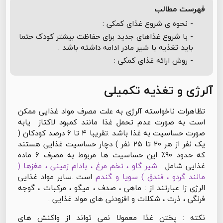
فهرست مطالب
- نحوه ی شروع غذای کمکی :
- با شروع غذاهای جدید برای حفاظت بیشتر کودک حتما
باید تغذیه با شیر مادر ادامه داشته باشد .
- روش ارائه غذای کمکی :
آلرژی و تغذیه تکمیلی
تظاهرات ناخواسته آلرژی به علت مصرف مواد غذایی ممکن
است به صورت عدم تحمل غذا مانند کمبود لاکتاز یابه
صورت حساسیت به غذا باشد .تقریبا ۴ تا ۶ درصد کودکان (
یک نفر از هر ۲۰ تا ۲۵ نفر ) دچار حساسیت غذایی هستند
که حدود ۹۰٪ این حساسیت ها مربوط به مصرف ۶ ماده
غذایی شامل :
شیر گاو ، تخم مرغ ، بادام زمینی ، مغزها (
مانند گردو ، فندق ) سویا و گندم
است .سایر مواد غذایی
الرژی زا عبارتند از : ماهی ، صدف ، میگو ، مرکبات ، گوجه
فرنگی ، ذرت ، شکلات و افزودنی های مواد غذایی .
نکته : پختن غذا معمولا نمی تواند از واکنش های