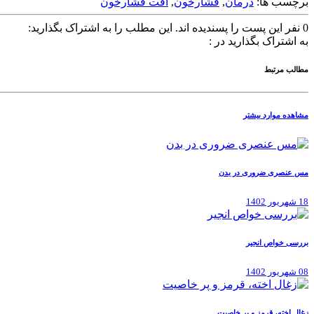
برچسب ها:
درمان
,
فشارخون
,
افت فشارخون
0
نفر این پست را پسندیده اند.
این مطلب را به اشتراک بگذارید:
به اشتراک بگذارید در :
مطالب مرتبط
مشاهده موارد بیشتر
مس عنصری ضروری در بدن
18 شهریور 1402
بررسی خواص انجیر
08 شهریور 1402
زغال اخته، قرمز و پر خاصیت