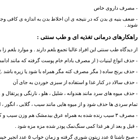
- مصرف داروی خاص
- ضعف بنیه ی بدن که در نتیجه ی ان اخلاط بدن به اندازه ی کافی وجو
شوند .
راهکارهای درمانی تغذیه ای و طب سنتی :
از دیدگاه طب سنتی این افراد غالبا تجمع بلغم دارند . و موارد بلغم زا
- حذف انواع لبنیات ( از مصرف بادام خام پوست گرفته که مانند ادا
- حذف برنج ساده ( مگر مصرف کته مگر همراه با شود یا زیره باشد .)
- حذف سالاد در کنار غذا و استفاده از سبزی خوردن به جای آن
- حذف میوه های سرد مانند هندوانه ، شلیل ، هلو ، نارنگی و پرتقال و
تمام سردی ها حذف شود و از میوه هایی مانند سیب ، گلابی ، انگور ، ا
- مصرف ۳ سیب رنده شده به همراه عرق بیدمشک هم وزن سیب و کمی زعفران و گلاب و شیرینی عسل . این تدکیب هر ۴ ساعت یوبار یک فنجان مصرف شود .
- قبل و بعد از هر غذا کمی سنگ‌نمک پودر شده مزه مزه شود .
- صبح ناشتا ۵ عدد زیتون شوری گرفته و زمان خواب ۵ عدد انجیر خیس شده در گلاب میل شود .