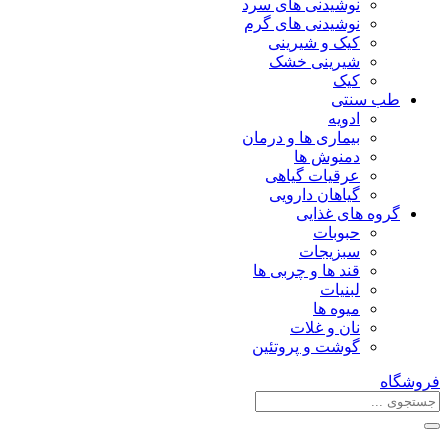
نوشیدنی های سرد
نوشیدنی های گرم
کیک و شیرینی
شیرینی خشک
کیک
طب سنتی
ادویه
بیماری ها و درمان
دمنوش ها
عرقیات گیاهی
گیاهان دارویی
گروه های غذایی
حبوبات
سبزیجات
قند ها و چربی ها
لبنیات
میوه ها
نان و غلات
گوشت و پروتئین
فروشگاه