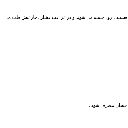
خون هستند ، زود خسته می شوند و در اثر افت فشار دچار تپش قلب می