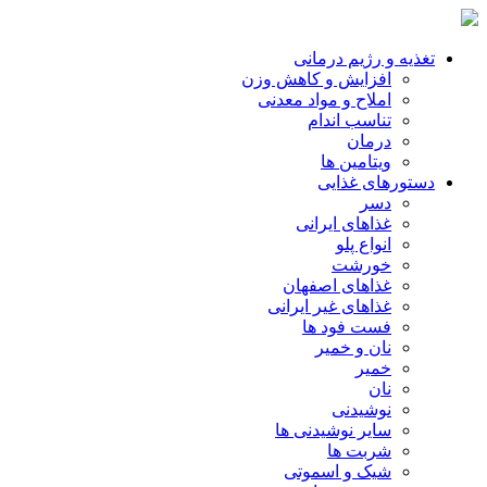
تغذیه و رژیم درمانی
افزایش و کاهش وزن
املاح و مواد معدنی
تناسب اندام
درمان
ویتامین ها
دستورهای غذایی
دسر
غذاهای ایرانی
انواع پلو
خورشت
غذاهای اصفهان
غذاهای غیر ایرانی
فست فود ها
نان و خمیر
خمیر
نان
نوشیدنی
سایر نوشیدنی ها
شربت ها
شیک و اسموتی